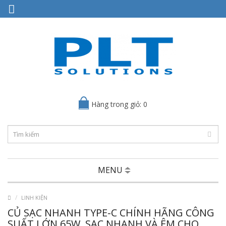
Hàng trong giỏ: 0
MENU
LINH KIỆN
CỦ SẠC NHANH TYPE-C CHÍNH HÃNG CÔNG
SUẤT LỚN 65W, SẠC NHANH VÀ ÊM CHO