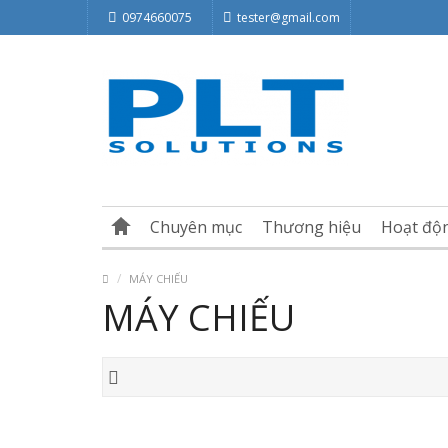
0974660075
tester@gmail.com
Chuyên mục
Thương hiệu
Hoạt độ
MÁY CHIẾU
MÁY CHIẾU