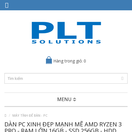
Hàng trong giỏ: 0
MENU
MÁY TÍNH ĐỂ BÀN - PC
DÀN PC XINH ĐẸP MẠNH MẼ AMD RYZEN 3
PRO - RAM LỚN 16GB - SSD 256GB - HDD