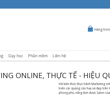
Hàng tron
ng
Dạy học
Phần mềm
Liên hệ
NG ONLINE, THỰC TẾ - HIỆU 
Với kiến thức thực hành Marketing on
triển các quảng cáo hay và đẹp trên 
phong phú, nâng tầm được Salon của