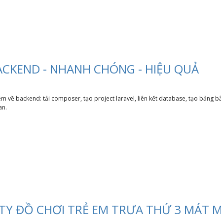
ACKEND - NHANH CHÓNG - HIỆU QUẢ
 về backend: tải composer, tạo project laravel, liên kết database, tạo bảng bằng 
man.
TY ĐỒ CHƠI TRẺ EM TRƯA THỨ 3 MÁT 