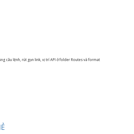
câu lệnh, rút gọn link, vị trí API ở folder Routes và format
MẺ