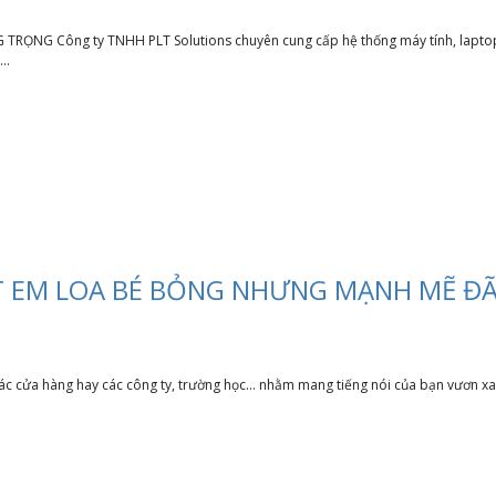
G Công ty TNHH PLT Solutions chuyên cung cấp hệ thống máy tính, laptop, má
..
 EM LOA BÉ BỎNG NHƯNG MẠNH MẼ ĐÃ 
 cửa hàng hay các công ty, trường học... nhằm mang tiếng nói của bạn vươn xa 