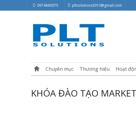
0974660075
pltsolutions3010@gmail.com
Chuyên mục
Thương hiệu
Hoạt độ
KHÓA ĐÀO TẠO MARKETI