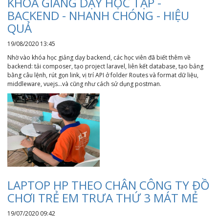
KHÓA GIẢNG DẠY HỌC TẬP -
BACKEND - NHANH CHÓNG - HIỆU
QUẢ
19/08/2020 13:45
Nhờ vào khóa học giảng dạy backend, các học viên đã biết thêm về
backend: tải composer, tạo project laravel, liên kết database, tạo bảng
bằng câu lệnh, rút gọn link, vị trí API ở folder Routes và format dữ liệu,
middleware, vuejs...và cũng như cách sử dụng postman.
LAPTOP HP THEO CHÂN CÔNG TY ĐỒ
CHƠI TRẺ EM TRƯA THỨ 3 MÁT MẺ
19/07/2020 09:42