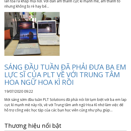
lan tỏa ra khắp mọi nơi. Với dàn âm thanh cực kì mạnh mẽ, âm thanh to
nhưng không bị rè hay bể...
SÁNG ĐẦU TUẦN ĐÃ PHẢI ĐƯA BA EM
LỰC SĨ CỦA PLT VỀ VỚI TRUNG TÂM
HOA NGỮ HOA KÌ RỒI
19/07/2020 09:22
Mới sáng sớm đầu tuần PLT Solutions đã phải nói lời tạm biệt với ba em lap
cực kì mạnh mẽ này rồi, về với Trung tâm anh ngữ Hoa Kì nhớ làm việc để
hỗ trợ công việc học tập của các bạn học viên củng như phụ giúp...
Thương hiệu nổi bật