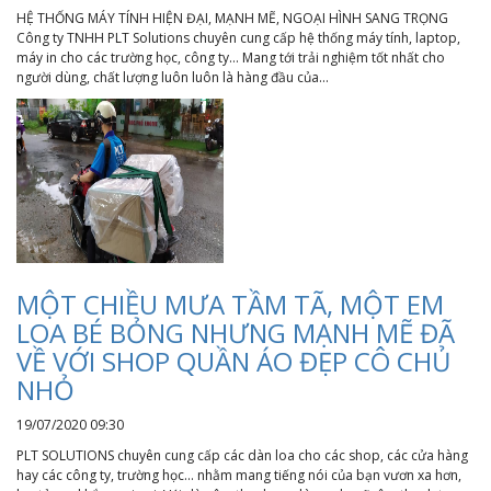
HỆ THỐNG MÁY TÍNH HIỆN ĐẠI, MẠNH MẼ, NGOẠI HÌNH SANG TRỌNG
Công ty TNHH PLT Solutions chuyên cung cấp hệ thống máy tính, laptop,
máy in cho các trường học, công ty... Mang tới trải nghiệm tốt nhất cho
người dùng, chất lượng luôn luôn là hàng đầu của...
MỘT CHIỀU MƯA TẦM TÃ, MỘT EM
LOA BÉ BỎNG NHƯNG MẠNH MẼ ĐÃ
VỀ VỚI SHOP QUẦN ÁO ĐẸP CÔ CHỦ
NHỎ
19/07/2020 09:30
PLT SOLUTIONS chuyên cung cấp các dàn loa cho các shop, các cửa hàng
hay các công ty, trường học... nhằm mang tiếng nói của bạn vươn xa hơn,