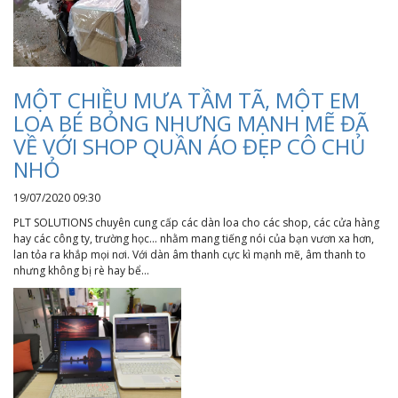
MỘT CHIỀU MƯA TẦM TÃ, MỘT EM
LOA BÉ BỎNG NHƯNG MẠNH MẼ ĐÃ
VỀ VỚI SHOP QUẦN ÁO ĐẸP CÔ CHỦ
NHỎ
19/07/2020 09:30
PLT SOLUTIONS chuyên cung cấp các dàn loa cho các shop, các cửa hàng
hay các công ty, trường học... nhằm mang tiếng nói của bạn vươn xa hơn,
lan tỏa ra khắp mọi nơi. Với dàn âm thanh cực kì mạnh mẽ, âm thanh to
nhưng không bị rè hay bể...